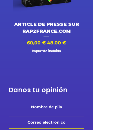
ARTICLE DE PRESSE SUR
DESSIN ANIMÉ V
RAP2FRANCE.COM
Precio
Precio de oferta
Precio
60,00 €
48,00 €
500,00 €
Impuesto incluido
Danos tu opinión