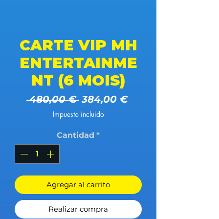
CARTE VIP MH
ENTERTAINME
NT (6 MOIS)
Precio
Precio de oferta
 480,00 € 
384,00 €
Impuesto incluido
Cantidad
*
Agregar al carrito
Realizar compra