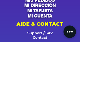
MIS PEDIDOS
MI DIRECCIÓN
MI TARJETA
MI CUENTA
AIDE & CONTACT
Support / SAV
Contact
NOS CAMPAGNES
Youtube
Instagram
Spotify
Facebook
Tiktok
Shazam
Snapchat
Soundcloud
Deezer
Apple Music/iTunes
Radio
TV