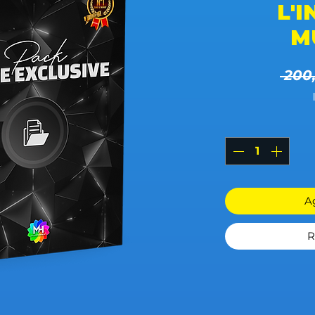
L'
M
 200
Ag
R