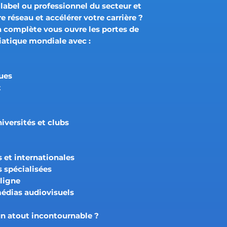
 label ou professionnel du secteur et
re réseau
et
accélérer votre carrière
?
a complète
vous ouvre les portes de
iatique mondiale avec :
ues
t
iversités et clubs
s et internationales
 spécialisées
ligne
médias audiovisuels
 un atout incontournable ?