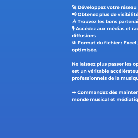
🚀
Développez votre réseau p
📢
Obtenez plus de visibilit
🎶
Trouvez les bons partena
🎙️
Accédez aux médias et rad
diffusions
📂
Format du fichier : Excel
optimisée.
Ne laissez plus passer les o
est un véritable accélérateur
professionnels de la musiq
➡️ Commandez dès maintena
monde musical et médiatiq