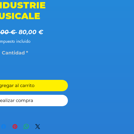
INDUSTRIE
USICALE
Precio
Precio de oferta
,00 € 
80,00 €
Impuesto incluido
Cantidad
*
regar al carrito
ealizar compra