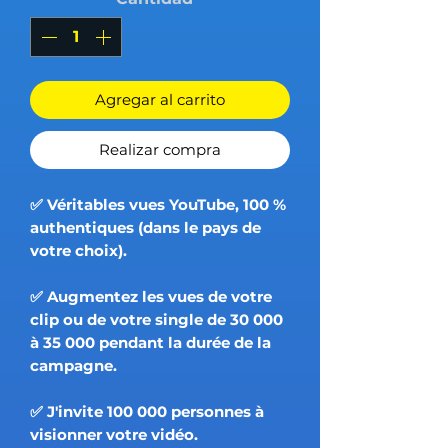
Agregar al carrito
Realizar compra
✅ Véritables vues YouTube, 100 %
authentiques (dans le pays de
votre choix).
✅ Augmentez les vues de votre
clip ou de votre single de 30 000
à 35 000 pendant la durée de la
campagne.
✅ J'invite 100 000 personnes à
visionner votre vidéo.