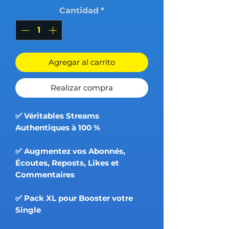
Cantidad
*
Agregar al carrito
Realizar compra
✅ Véritables Streams
Authentiques à 100 %
✅ Augmentez vos Abonnés,
Écoutes, Reposts, Likes et
Commentaires
✅ Pack XL pour Booster votre
Single