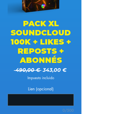
PACK XL
SOUNDCLOUD
100K + LIKES +
REPOSTS +
ABONNÉS
Precio
Precio de oferta
 490,00 € 
343,00 €
Impuesto incluido
Lien (opcional)
0/500