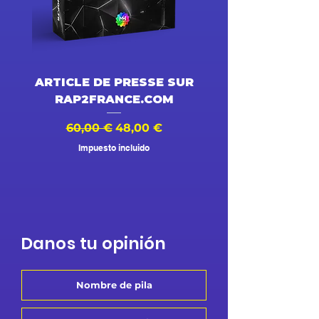
ARTICLE DE PRESSE SUR
DESSIN ANIMÉ V
RAP2FRANCE.COM
Precio
Precio de oferta
Precio
60,00 €
48,00 €
500,00 €
Impuesto incluido
Danos tu opinión