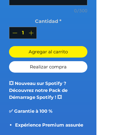
0/500
Cantidad
*
Agregar al carrito
Realizar compra
💥 Nouveau sur Spotify ?
Découvrez notre Pack de
Démarrage Spotify ! 💥
✅ Garantie à 100 %
Expérience Premium assurée