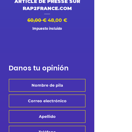
ARTICLE DE PRESSE SUR
DESSIN ANIMÉ V
RAP2FRANCE.COM
Precio
Precio de oferta
Precio
60,00 €
48,00 €
500,00 €
Impuesto incluido
Danos tu opinión