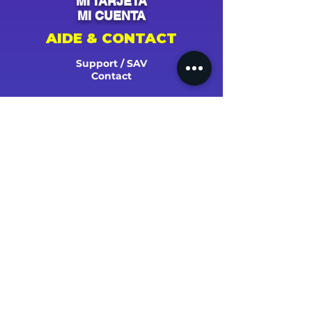
MI TARJETA
MI CUENTA
AIDE & CONTACT
Support / SAV
Contact
NOS CAMPAGNES
Youtube
Instagram
Spotify
Facebook
Tiktok
Shazam
Snapchat
Soundcloud
Deezer
Apple Music/iTunes
Radio
TV
Presse