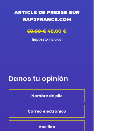
ARTICLE DE PRESSE SUR
DESSIN ANIMÉ V
RAP2FRANCE.COM
Precio
Precio de oferta
Precio
60,00 €
48,00 €
500,00 €
Impuesto incluido
Danos tu opinión