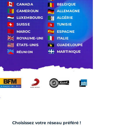
CANADA
BELGIQUE
CAMEROUN
ALLEMAGNE
LUXEMBOURG
ALGÉRIE
SUISSE
TUNISIE
MAROC
ESPAGNE
ROYAUME-UNI
ITALIE
ÉTATS-UNIS
GUADELOUPE
MARTINIQUE
RÉUNION
DÉCOUVREZ TOUTES
NOS CAMPAGNES !
Choisissez
votre
réseau préféré !