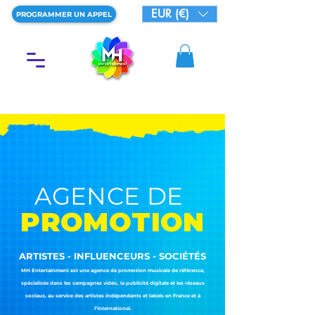
EUR (€)
PROGRAMMER UN APPEL
AGENCE DE
PROMOTION
ARTISTES - INFLUENCEURS - SOCIÉTÉS
MH Entertainment est une agence de promotion musicale de référence,
spécialisée dans les campagnes vidéo, la publicité digitale et les réseaux
sociaux, au service des artistes indépendants et labels en France et à
l’international.