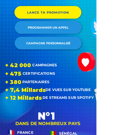
LANCE TA PROMOTION
PROGRAMMER UN APPEL
CAMPAGNE PERSONNALISÉ
+ 42 000
CAMPAGNES
+ 475
CERTIFICATIONS
+ 380
PARTENAIRES
+ 7,4 Millards
DE VUES SUR YOUTUBE
+ 12 Millards
DE STREAMS SUR SPOTIFY
N°1
DANS DE NOMBREUX PAYS
FRANCE
SÉNÉGAL