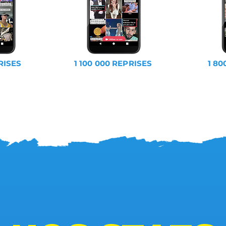
RISES
1 100 000 REPRISES
1 80