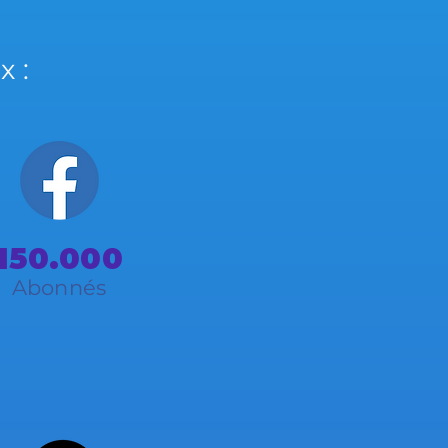
x :
150.000
Abonnés