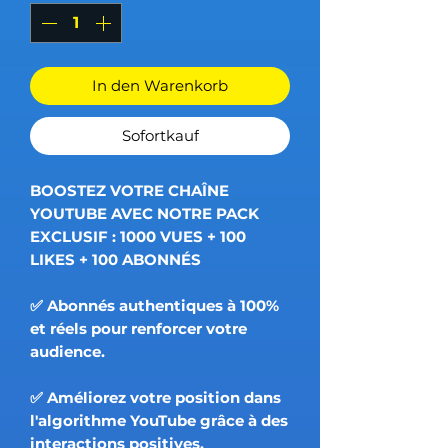
In den Warenkorb
Sofortkauf
BOOSTEZ VOTRE CHAÎNE
YOUTUBE AVEC NOTRE PACK
EXCLUSIF : 1000 VUES + 100
LIKES + 100 ABONNÉS
✅ Abonnés authentiques à 100%
et réels pour renforcer votre
audience.
✅ Améliorez votre position dans
l'algorithme YouTube grâce à des
interactions positives.