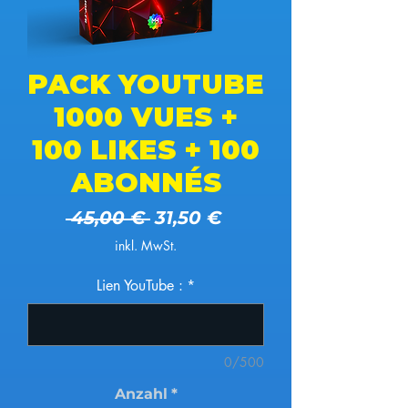
PACK YOUTUBE
1000 VUES +
100 LIKES + 100
ABONNÉS
Standardpreis
Sale-Preis
 45,00 € 
31,50 €
inkl. MwSt.
Lien YouTube :
*
0/500
Anzahl
*