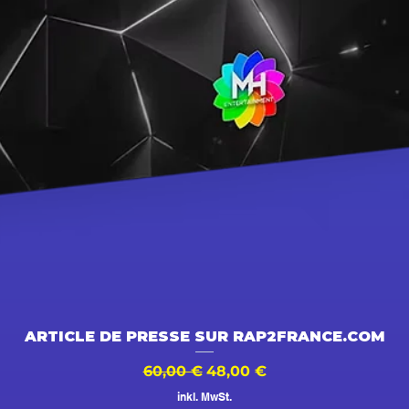
Schnellansicht
ARTICLE DE PRESSE SUR RAP2FRANCE.COM
Standardpreis
Sale-Preis
60,00 €
48,00 €
inkl. MwSt.