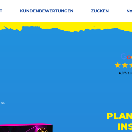
T
KUNDENBEWERTUNGEN
ZUCKEN
No
 es
 basierend auf 150 Stimmen, Leute mögen es
PLAN
IN