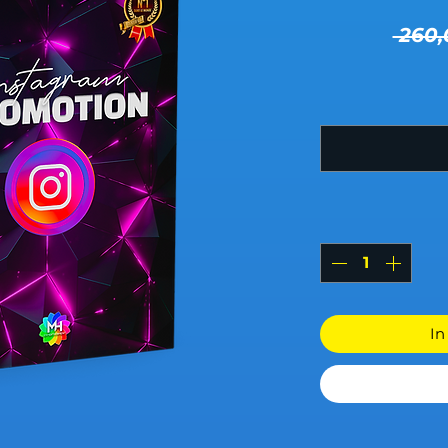
 260,
In