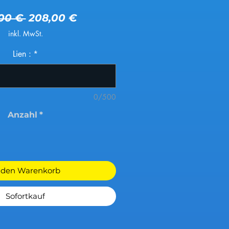
Standardpreis
Sale-Preis
00 € 
208,00 €
inkl. MwSt.
Lien :
*
0/500
Anzahl
*
 den Warenkorb
Sofortkauf