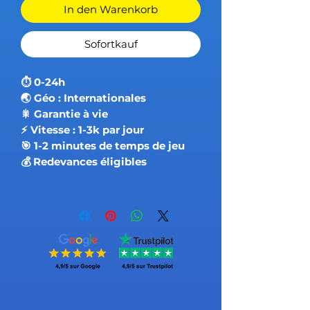
In den Warenkorb
Sofortkauf
⏱ 0-24h
🌏 Géo : Internationales
🎇 Garantie à vie
⚡️ Vitesse : 1-3k par jour
🎯 1-2 minutes de temps de jeu
💰 Redevances éligibles