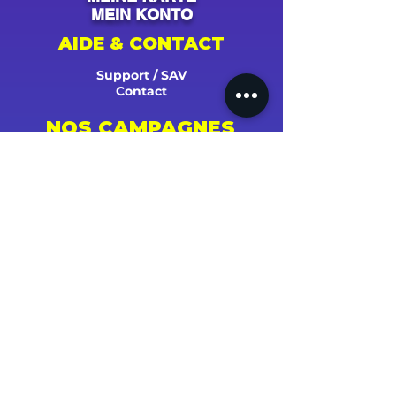
MEIN KONTO
AIDE & CONTACT
Support / SAV
Contact
NOS CAMPAGNES
Youtube
Instagram
Spotify
Facebook
Tiktok
Shazam
Snapchat
Soundcloud
Deezer
Apple Music/iTunes
Radio
TV
Presse