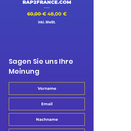
RAP2FRANCE.COM
Standardpreis
Sale-Preis
Standardpreis
60,00 €
48,00 €
500,00 €
inkl. MwSt.
Sagen Sie uns Ihre
Meinung