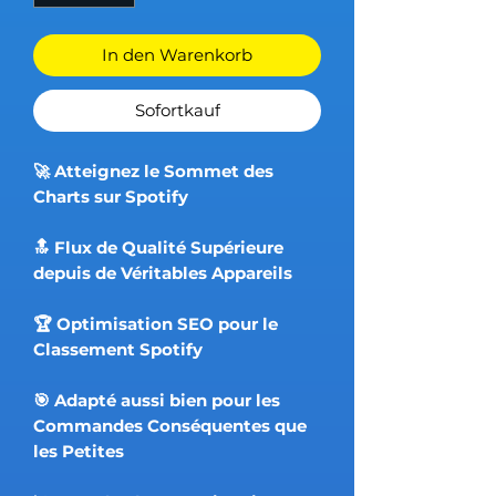
In den Warenkorb
Sofortkauf
🚀 Atteignez le Sommet des
Charts sur Spotify
🔝 Flux de Qualité Supérieure
depuis de Véritables Appareils
🏆 Optimisation SEO pour le
Classement Spotify
🎯 Adapté aussi bien pour les
Commandes Conséquentes que
les Petites