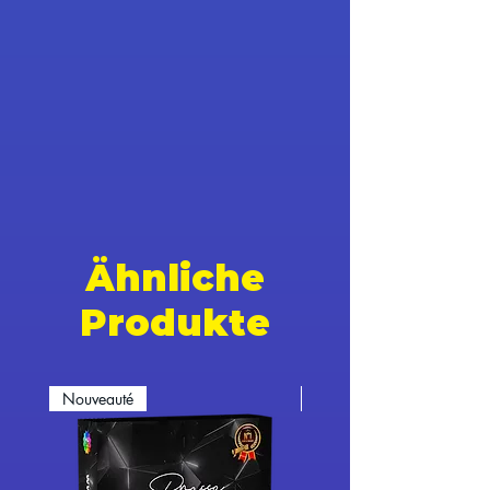
Ähnliche
Produkte
Nouveauté
Nouveauté