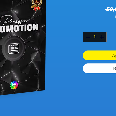
 50,
Ag
R