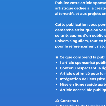
Publiez votre
article sponso
artistique dédiée à la
créat
alternatifs et aux projets c
Cette publication vous pe
démarche artistique ou votr
soigné, auprès d’un public se
univers singuliers, tout en
pour le référencement natu
🔥 Ce que comprend la publi
1 article sponsorisé
publié
Contenu respectant la
li
Article optimisé pour le
Intégration de liens (site
Mise en ligne rapide aprè
Article
accessible publi
✍️ Contenu :