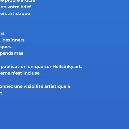
re propre article
on votre brief
ers artistique
urs
, designers
tiques
épendantes
 publication unique
sur Hellsinky.art.
erne n’est incluse.
onnez une visibilité artistique à
t.