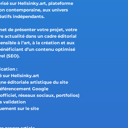
risé
sur
Hellsinky.art
, plateforme
ion contemporaine, aux univers
réatifs indépendants
.
rmet de
présenter votre projet, votre
e actualité
dans un cadre éditorial
nsible à l’art, à la création et aux
 bénéficiant d’un
contenu optimisé
rel (SEO)
.
cation :
 sur Hellsinky.art
gne éditoriale artistique du site
référencement Google
 officiel, réseaux sociaux, portfolios)
s validation
quement
sur le site