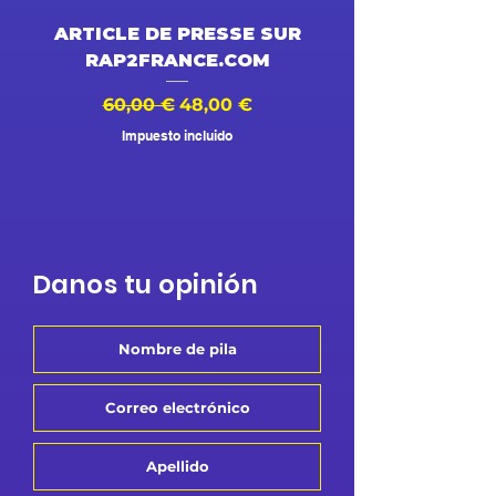
ARTICLE DE PRESSE SUR
DESSIN ANIMÉ V
RAP2FRANCE.COM
Precio
Precio de oferta
Precio
60,00 €
48,00 €
500,00 €
Impuesto incluido
Danos tu opinión