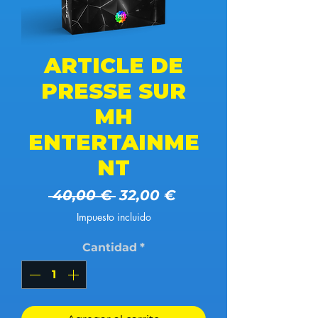
ARTICLE DE
PRESSE SUR
MH
ENTERTAINME
NT
Precio
Precio de oferta
 40,00 € 
32,00 €
Impuesto incluido
Cantidad
*