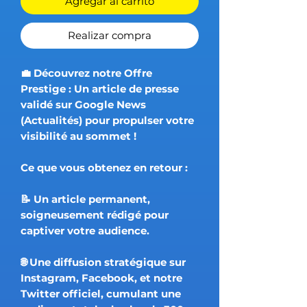
Agregar al carrito
Realizar compra
💼 Découvrez notre Offre
Prestige : Un article de presse
validé sur Google News
(Actualités) pour propulser votre
visibilité au sommet !
Ce que vous obtenez en retour :
📝 Un article permanent,
soigneusement rédigé pour
captiver votre audience.
🌐 Une diffusion stratégique sur
Instagram, Facebook, et notre
Twitter officiel, cumulant une