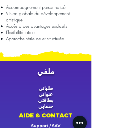
Accompagnement personnalisé
Vision globale du développement
artistique
Accès à des avantages exclusifs
Flexibilité totale
Approche sérieuse et structurée
ملفي
طلباتي
عنواني
بطاقتي
حسابي
AIDE & CONTACT
Support / SAV