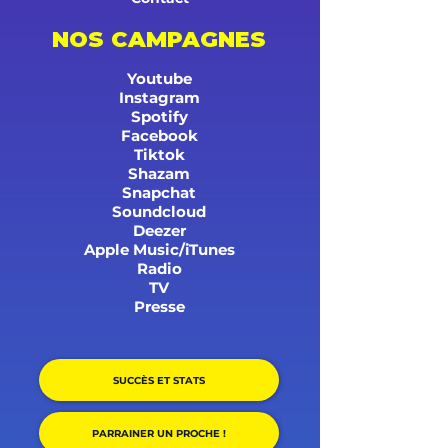
NOS CAMPAGNES
Youtube
Instagram
Spotify
Facebook
Tiktok
Shazam
Snapchat
Soundcloud
Deezer
Apple Music/iTunes
Radio
TV
Presse
SUCCÈS ET STATS
PARRAINER UN PROCHE !