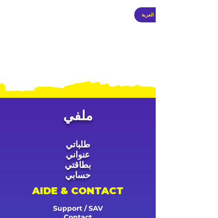
أضِف إلى العربة
ملفي
طلباتي
عنواني
بطاقتي
حسابي
AIDE & CONTACT
Support / SAV
Contact