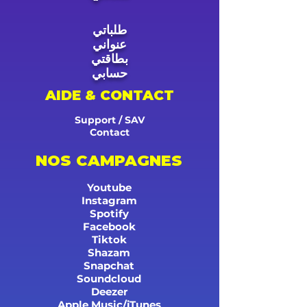
طلباتي
عنواني
بطاقتي
حسابي
AIDE & CONTACT
Support / SAV
Contact
NOS CAMPAGNES
Youtube
Instagram
Spotify
Facebook
Tiktok
Shazam
Snapchat
Soundcloud
Deezer
Apple Music/iTunes