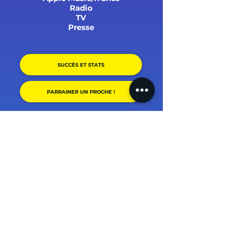
Radio
TV
Presse
SUCCÈS ET STATS
PARRAINER UN PROCHE !
(+1500 avis, 4.9/5) + témoignages.