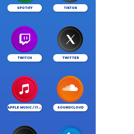
SPOTIFY
TIKTOK
TWITCH
TWITTER
APPLE MUSIC / ITUNES
SOUNDCLOUD