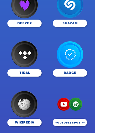
DEEZER
SHAZAM
TIDAL
BADGE
WIKIPEDIA
YOUTUBE / SPOTIFY