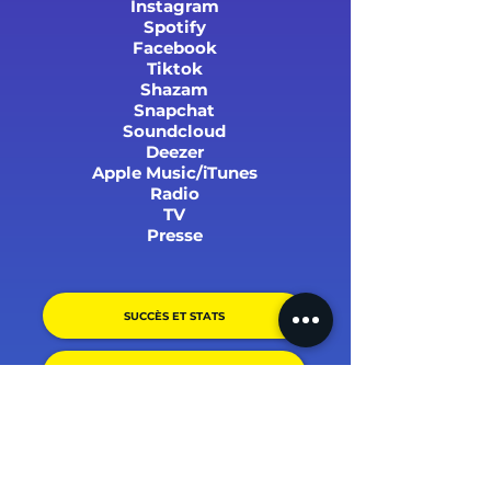
Instagram
Spotify
Facebook
Tiktok
Shazam
Snapchat
Soundcloud
Deezer
Apple Music/iTunes
Radio
TV
Presse
SUCCÈS ET STATS
PARRAINER UN PROCHE !