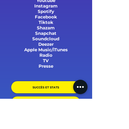
Youtube
Instagram
Spotify
Facebook
Tiktok
Shazam
Snapchat
Soundcloud
Deezer
Apple Music/iTunes
Radio
TV
Presse
SUCCÈS ET STATS
PARRAINER UN PROCHE !