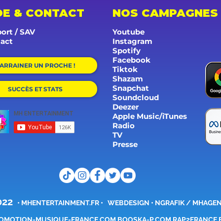
DE & CONTACT
NOS CAMPAGNES
ort / SAV
Youtube
act
Instagram
Spotify
Facebook
ARRAINER UN PROCHE !
Tiktok
Shazam
Snapchat
SUCCÈS ET STATS
Soundcloud
Deezer
Apple Music/iTunes
Radio
TV
Presse
022
•
MHENTERTAINMENT.FR
•
WEBDESIGN • NGRAFIK /
MHAGE
OMOTION-MUSIQUE-FRANCE.COM BOOSKA-P.COM RAP2FRANCE.F