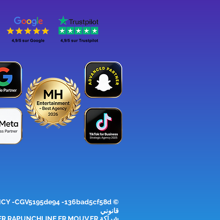
NCY
© MH ENTERTAINEMENT
قانوني
شراكة WITH
R RAPUNCHLINE.FR MOUV.FR