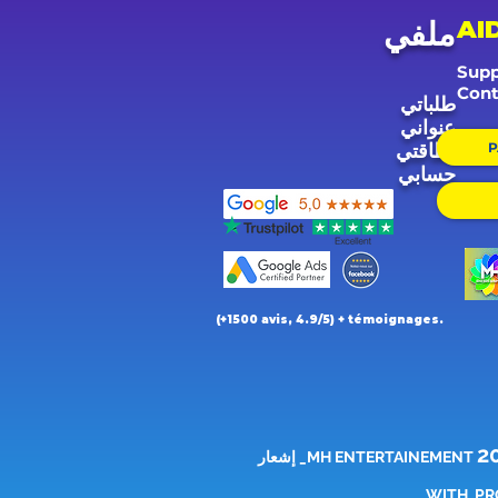
AI
ملفي
Supp
Cont
طلباتي
عنواني
P
بطاقتي
حسابي
(+1500 avis, 4.9/5) + témoignages.
2
-CGV5195de94 -136bad5cf58d_ إشعار
PR