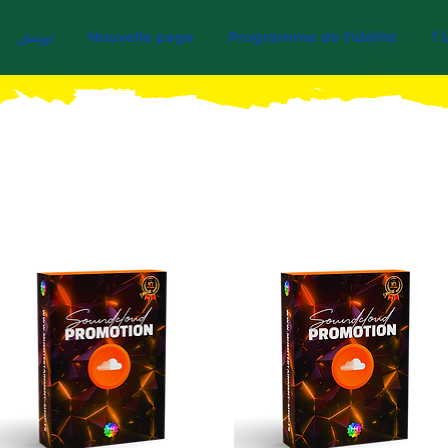
ا ؟
Programme de fidélité
Nouvelle page
تويتش