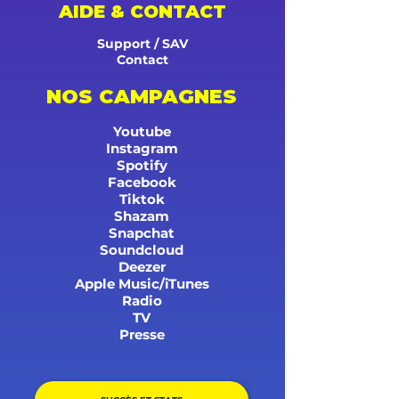
AIDE & CONTACT
Support / SAV
Contact
NOS CAMPAGNES
Youtube
Instagram
Spotify
Facebook
Tiktok
Shazam
Snapchat
Soundcloud
Deezer
Apple Music/iTunes
Radio
TV
Presse