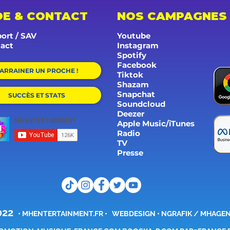
DE & CONTACT
NOS CAMPAGNES
ort / SAV
Youtube
act
Instagram
Spotify
Facebook
ARRAINER UN PROCHE !
Tiktok
Shazam
Snapchat
SUCCÈS ET STATS
Soundcloud
Deezer
Apple Music/iTunes
Radio
TV
Presse
022
•
MHENTERTAINMENT.FR
•
WEBDESIGN • NGRAFIK /
MHAGE