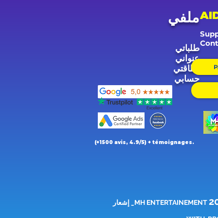
AI
ملفي
Supp
Cont
طلباتي
عنواني
P
بطاقتي
حسابي
(+1500 avis, 4.9/5) + témoignages.
2
-CGV5195de94 -136bad5cf58d_ إشعار