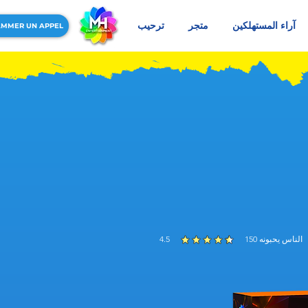
آراء المستهلكين
متجر
ترحيب
MMER UN APPEL
الناس يحبونه
150
4.5