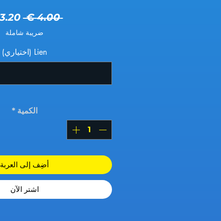
سعر ع
 ‏4.00 € 
ضريبة شاملة
Lien (اختياري)
الكمية
*
أضِف إلى العربة
اشترِ الآن