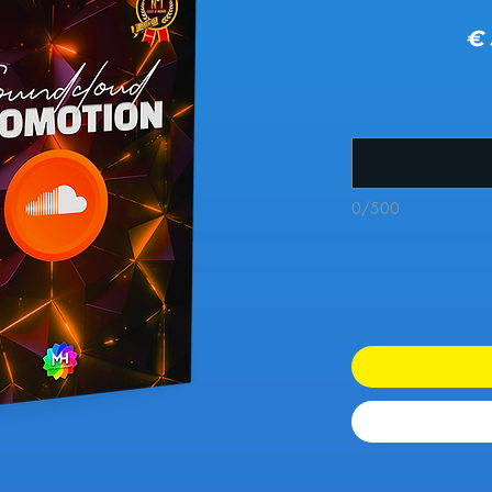
ادي
سعر البيع
0/500