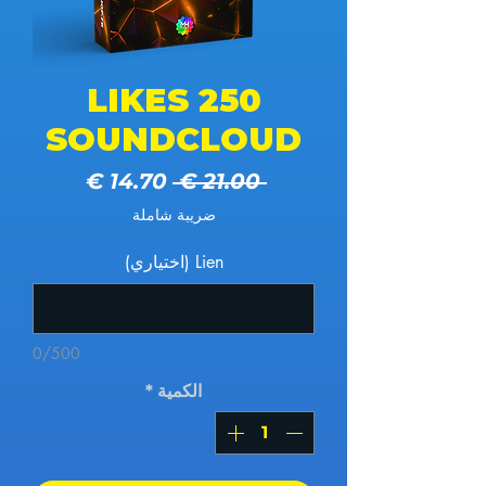
250 LIKES
SOUNDCLOUD
سعر عادي
سعر البيع
 ‏21.00 € 
ضريبة شاملة
Lien (اختياري)
0/500
الكمية
*