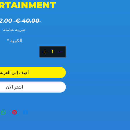
RTAINMENT
سعر ع
 ‏40.00 € 
ضريبة شاملة
الكمية
*
أضِف إلى العربة
اشترِ الآن