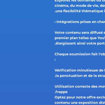
🎭 Explorez les domaines du 
cinéma, du mode de vie, des
une flexibilité thématique 
Intégrations prises en charg
📺 Votre contenu sera diffus
premier plan telles que Yo
élargissant ainsi votre por
Chaque soumission fait l'ob
:
✅ Vérification minutieuse de
la ponctuation et de la str
✅ Utilisation correcte des m
frappe.
Optez pour notre offre exclu
contenu une exposition dist