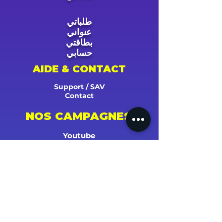
طلباتي
عنواني
بطاقتي
حسابي
AIDE & CONTACT
Support / SAV
Contact
NOS CAMPAGNES
Youtube
Instagram
Spotify
Facebook
Tiktok
Shazam
Snapchat
Soundcloud
Deezer
Apple Music/iTunes