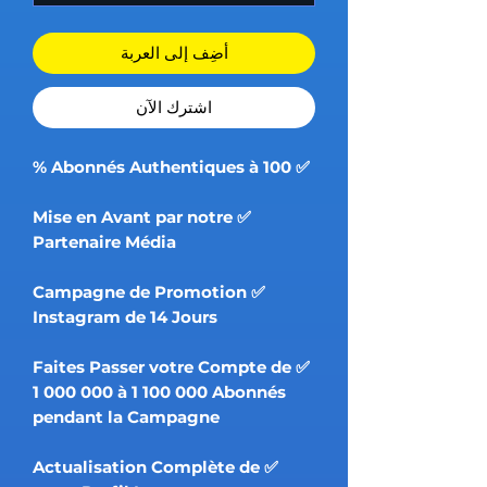
أضِف إلى العربة
اشترِك الآن
✅ Abonnés Authentiques à 100 %
✅ Mise en Avant par notre
Partenaire Média
✅ Campagne de Promotion
Instagram de 14 Jours
✅ Faites Passer votre Compte de
1 000 000 à 1 100 000 Abonnés
pendant la Campagne
✅ Actualisation Complète de