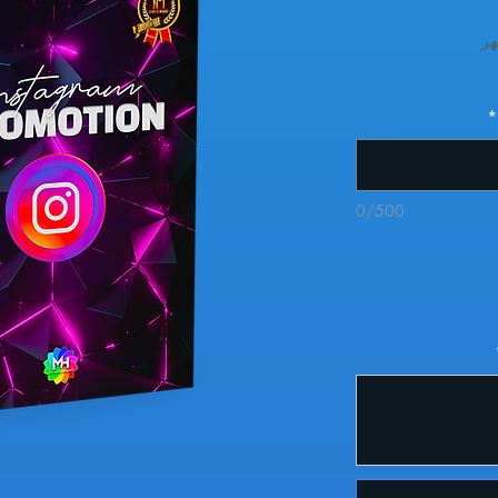
هر
*
0/500