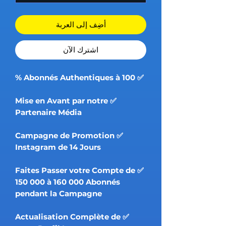
أضِف إلى العربة
اشترِك الآن
✅ Abonnés Authentiques à 100 %
✅ Mise en Avant par notre
Partenaire Média
✅ Campagne de Promotion
Instagram de 14 Jours
✅ Faites Passer votre Compte de
150 000 à 160 000 Abonnés
pendant la Campagne
✅ Actualisation Complète de