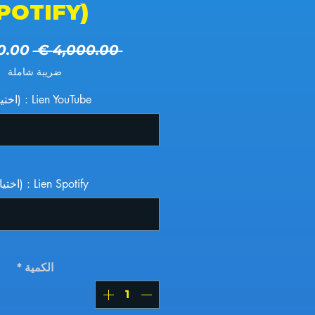
POTIFY)
سعر ع
 ‏4,000.00 € 
ضريبة شاملة
Lien YouTube : (اختياري)
Lien Spotify : (اختياري)
الكمية
*