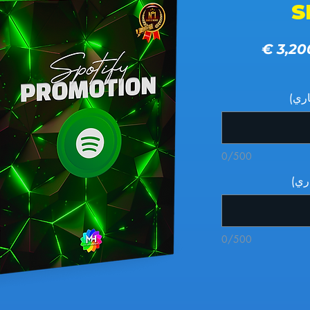
S
ادي
سعر البيع
0/500
0/500