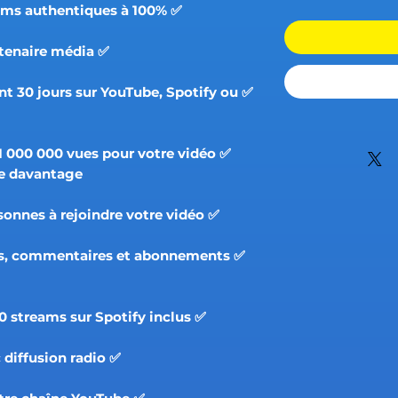
✅ Vrais vues YouTube et streams authentiques à 100%.
✅ Mise en avant via notre partenaire média.
nt 30 jours sur YouTube, Spotify ou
1 000 000 vues pour votre vidéo
e davantage.
✅ Invitation de 1 000 000 personnes à rejoindre votre vidéo.
ikes, commentaires et abonnements
✅ Pack de 750 000 à 1 000 000 streams sur Spotify inclus.
✅ Diffusion sur 1 playlist avec diffusion radio.