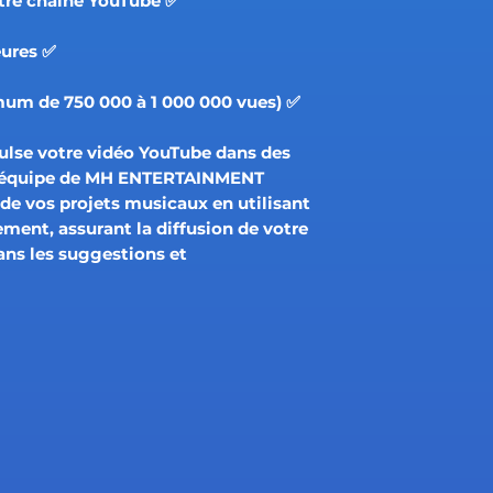
✅ Mise à jour complète de votre chaîne YouTube.
✅ Réponse en moins de 24 heures.
✅ Campagne garantie (minimum de 750 000 à 1 000 000 vues).
lse votre vidéo YouTube dans des
. L'équipe de MH ENTERTAINMENT
de vos projets musicaux en utilisant
ment, assurant la diffusion de votre
ans les suggestions et