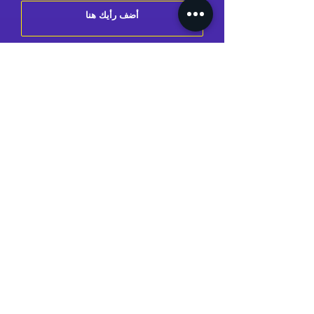
إرسال مراجعة
ملفي
طلباتي
عنواني
بطاقتي
حسابي
AIDE & CONTACT
Support / SAV
Contact