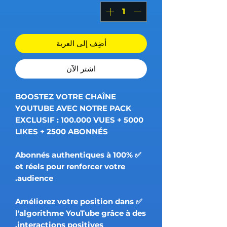
أضِف إلى العربة
اشترِ الآن
BOOSTEZ VOTRE CHAÎNE
YOUTUBE AVEC NOTRE PACK
EXCLUSIF : 100.000 VUES + 5000
LIKES + 2500 ABONNÉS
✅ Abonnés authentiques à 100%
et réels pour renforcer votre
audience.
✅ Améliorez votre position dans
l'algorithme YouTube grâce à des
interactions positives.